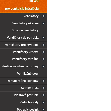
do WC
ventilátoru a lze ji jednoduchou demontáží
zpřístupnit.
pre vonkajšiu inštaláciu
INSTALACE
Ventilátory
Snadná a rychlá instalace v horizontální ne
instalaci do stropu doporučujeme z ventilá
Ventilátory okenné
klapku. Zadní strana ventilátoru je připra
zdi nebo stropu pomocí 4 šroubů, které js
hmoždinkami standardně ke všem ventilát
Stropné ventilátory
Ventilátory do potrubia
Ventilátory priemyselné
Ventilátory krbové
Ventilátory strešné
Ventilačné strešné turbíny
Ventilačné sety
Rekuperačné jednotky
Systém ROZ
Plastové potrubie
Vzduchovody
Potrubie pozink