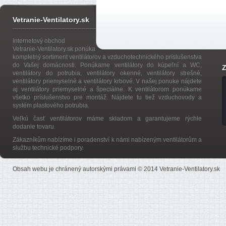
Vetranie-Ventilatory.sk
Internetový obchod
Vetranie-Ventilatory.sk ponúka
kompletný sortiment ventilátorov a vzduchotechnického príslušenstva
do Vašej domácnosti. Ponúkame ventilátory do kúpeľní a WC,
Z
ventilátory do potrubia, ventilátory okenné, ventilátory strešné,
ventilátory priemyselné a ventilátory krbové. V našej ponuke nájdete
aj ventilátory priemyselné a špeciálne. K ventilátorom ponúkame
všetko príslušenstvo pre montáž. Nájdete tu tiež vzduchovody a
systém plastového potrubia.
Veľkú časť ventilátorov máme skladom a garantujeme rýchle
dodanie tovaru.
Zákazníkům nabízíme i poradenství k námi nabízeným ventilátorům a
službu technické podpory.
Obsah webu je chránený autorskými právami © 2014 Vetranie-Ventilatory.sk