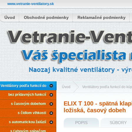
www.vetranie-ventilatory.sk
Úvod
Obchodné podmienky
Reklamačné podmienky
Ventilátory podľa funkcií do
Úvod
Ventilátory podľa funkcií do kú
bez prídavných funkcií
kúpeľne
s časovým dobehom
ELIX T 100 - s
ELIX T 100 - spätná kla
s časovým dobehom
ložiská, časový dobeh
s čidlom vlhkosti
s automatickou žalúzií
POPIS
SÚBORY
s ťahovým spínačom