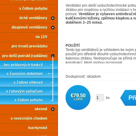
Ventilátor pro delší vzduchotechnické potru
s čidlom pohybu
ztrátou pro snadnou a rychlou instalaci v ho
poloze.
Ventilátor je vybaven antivibračn
tiché ventilátory
kuličkovými ložisky, zpětnou klapkou a
doběhem 3–25 minut.
dizajnové ventilátory
na 12V
POUŽITÍ
pre trvalú prevádzku
Tento typ ventilátorů je vzhledem ke svým
použití pro středně dlouhé vzduchotechnick
pro delší potrubí (radiálne)
tlakovou ztrátou. Nedoporučuje se přímá 
konstrukcí, které mohou rezonovat.
bez prídavných funkcií
OBĚŽNÉ KOLO
s časovým dobehom
Oběžné kolo je axiální. Je vyrobeno z nár
Dostupnosť: skladom
barvy.
s čidlom vlhkosti
MOTOR
s ťahovým spínačom
AC motor s kotvou nakrátko. Je vybaven ku
€79.50
tukovou náplní na celou dobu životnosti a t
ks
s DPH
s čidlom pohybu
přetížení. Napájení 230 V/50 Hz. Krytí IPX4
maximálně +40°C.
okenné
SMĚR PRŮTOKU
Směr průtoku je od přední sací mřížky k z
s reverzným chodom
(Na obrázku výše označeno šipkou).
kuchynské
ELEKTRICKÁ SVORKOVNICE
Připojovací svorkovnice je umístěna pod p