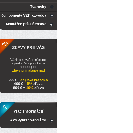
Tvarovky
Komponenty VZT rozvodov
Montážne príslušenstvo
ZĽAVY PRE VÁS
Vážime si vášho nákupu,
a preto Vám ponúkame
nasledujúce
zľavy pri nákupe nad
200 €
=
doprava zadarmo
400 €
=
5%
zľava
800 €
=
10%
zľava
Viac informácií
Ako vybrať ventilátor