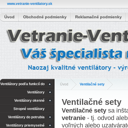
www.vetranie-ventilatory.sk
Úvod
Obchodné podmienky
Reklamačné podmienky
Ventilátory podľa funkcií do
Úvod
Ventilačné sety
Ventilátory
kúpeľne
Ventilačné sety
Ventilátory okenné
Stropné ventilátory
Ventilačné sety
sa inšt
vetranie
- tj. odvod al
Ventilátory do potrubia
voľných alebo uzatvárat
Ventilátory priemyselné