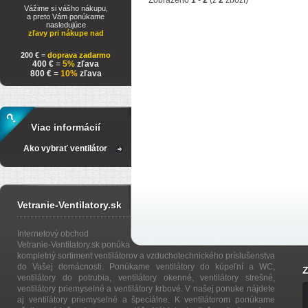
Zobrazeno
1
-
2
(z
2
zboží)
Vážime si vášho nákupu,
a preto Vám ponúkame
nasledujúce
zľavy pri nákupe nad
200 €
=
doprava zadarmo
400 €
=
5%
zľava
800 €
=
10%
zľava
Viac informácií
Ako vybrať ventilátor
Vetranie-Ventilatory.sk
Internetový obchod
Vetranie-Ventilatory.sk ponúka
kompletný sortiment ventilátorov a vzduchotechnického príslušenstva
do Vašej domácnosti. Ponúkame ventilátory do kúpeľní a WC,
Z
ventilátory do potrubia, ventilátory okenné, ventilátory strešné,
ventilátory priemyselné a ventilátory krbové. V našej ponuke nájdete
aj ventilátory priemyselné a špeciálne. K ventilátorom ponúkame