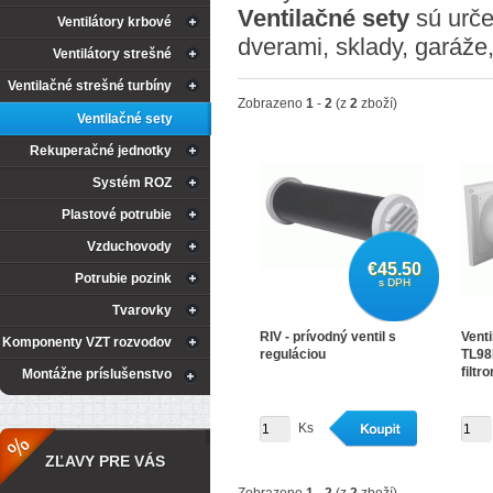
Ventilačné sety
sú urče
Ventilátory krbové
dverami, sklady, garáže,
Ventilátory strešné
Ventilačné strešné turbíny
Zobrazeno
1
-
2
(z
2
zboží)
Ventilačné sety
Rekuperačné jednotky
Systém ROZ
Plastové potrubie
Vzduchovody
€45.50
Potrubie pozink
s DPH
Tvarovky
RIV - prívodný ventil s
Vent
Komponenty VZT rozvodov
reguláciou
TL98
filtr
Montážne príslušenstvo
Ks
ZĽAVY PRE VÁS