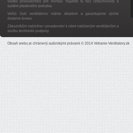
všetko príslušenstvo pre montáž. Nájdete tu tiež vzduchovody a
systém plastového potrubia.
Veľkú časť ventilátorov máme skladom a garantujeme rýchle
dodanie tovaru.
Zákazníkům nabízíme i poradenství k námi nabízeným ventilátorům a
službu technické podpory.
Obsah webu je chránený autorskými právami © 2014 Vetranie-Ventilatory.sk