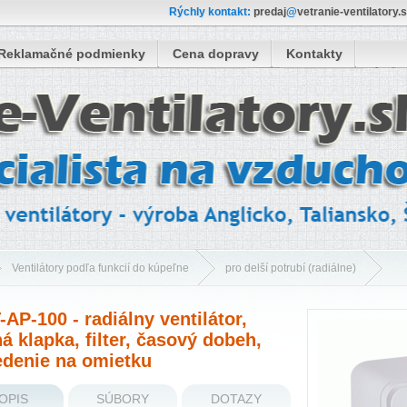
Rýchly kontakt:
predaj
@
vetranie-ventilatory.
Reklamačné podmienky
Cena dopravy
Kontakty
Ventilátory podľa funkcií do kúpeľne
pro delší potrubí (radiálne)
m dobehom
AP-100 - radiálny ventilátor,
á klapka, filter, časový dobeh,
00 - radiálny ventilátor, spätná klapka, filter, časový dobeh, prevedenie na
edenie na omietku
OPIS
SÚBORY
DOTAZY