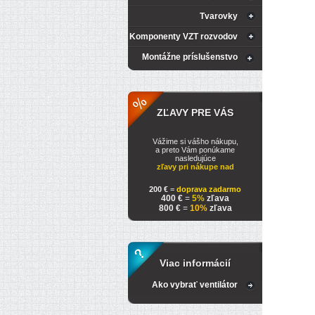
Tvarovky
Komponenty VZT rozvodov
Montážne príslušenstvo
ZĽAVY PRE VÁS
Vážime si vášho nákupu,
a preto Vám ponúkame
nasledujúce
zľavy pri nákupe nad
200 €
=
doprava zadarmo
400 €
=
5%
zľava
800 €
=
10%
zľava
Viac informácií
Ako vybrať ventilátor