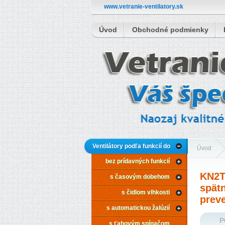
www.vetranie-ventilatory.sk
Úvod
Obchodné podmienky
Ventilátory podľa funkcií do
Úvod
bez prídavných funkcií
kúpeľne
s časový
KN2T-
s časovým dobehom
spätn
KN2T-AP-1
s čidlom vlhkosti
prev
s automatickou žalúzií
omietku
P
s ťahovým spínačom