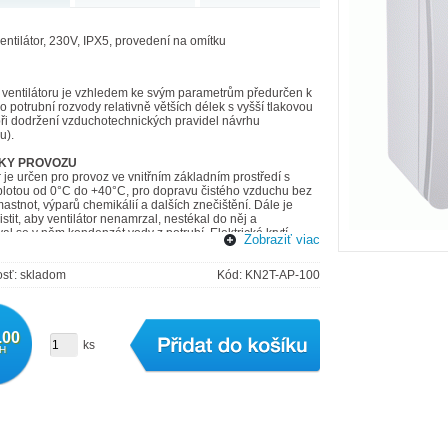
ventilátor, 230V, IPX5, provedení na omítku
p ventilátoru je vzhledem ke svým parametrům předurčen k
ro potrubní rozvody relativně větších délek s vyšší tlakovou
při dodržení vzduchotechnických pravidel návrhu
u).
KY PROVOZU
r je určen pro provoz ve vnitřním základním prostředí s
eplotou od 0°C do +40°C, pro dopravu čistého vzduchu bez
astnot, výparů chemikálií a dalších znečištění. Dále je
istit, aby ventilátor nenamrzal, nestékal do něj a
l se v něm kondenzát vody z potrubí. Elektrické krytí
Zobraziť viac
ntilátoru je IPX5.
sť: skladom
Kód: KN2T-AP-100
.00
vyrobena z elektricky nevodivého termoplastu TP bílé barvy.
ks
H
mechanicky odolný, barevně stálý a snadno čistitelný. Skříň
umístit na stěnu nebo i pod omítku.
 KOLO
olo je radiální. Je vyrobeno z pozinkovaného plechu.