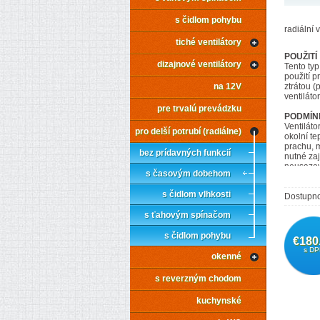
s čidlom pohybu
radiální 
tiché ventilátory
POUŽITÍ
dizajnové ventilátory
Tento ty
použití p
na 12V
ztrátou (
ventilátor
pre trvalú prevádzku
PODMÍN
Ventiláto
pro delší potrubí (radiálne)
okolní t
prachu, m
bez prídavných funkcií
nutné zaj
neusazova
s časovým dobehom
motoru ve
s čidlom vlhkosti
Dostupno
s ťahovým spínačom
SKŘÍŇ
s čidlom pohybu
€180
Skříň je 
s DP
Plast je 
okenné
je možné 
s reverzným chodom
OBĚŽNÉ
Oběžné k
kuchynské
MOTOR