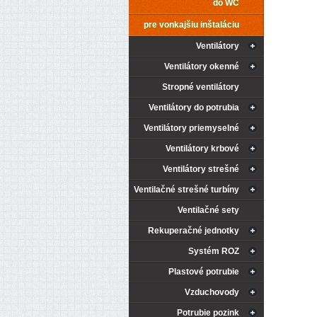
Asynchron
do WC
uložen v
životnost
pre vonkajšiu inštaláciu
40°C. Kry
Ventilátory
SMĚR P
Směr prů
Ventilátory okenné
ELEKTR
Stropné ventilátory
Připojov
ventiláto
Ventilátory do potrubia
INSTAL
Ventilátory priemyselné
Snadná a 
ERK-F). S
Ventilátory krbové
umístění
Ventilátory strešné
Ventilačné strešné turbíny
REGULA
Regulace
Ventilačné sety
transfor
Rekuperačné jednotky
Systém ROZ
Plastové potrubie
Vzduchovody
Potrubie pozink