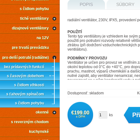
POPIS
SÚBORY
s čidlom pohybu
tiché ventilátory
radiální ventilátor, 230V, IPX5, provedení 
dizajnové ventilátory
POUŽITÍ
Tento typ ventilátoru je vzhledem ke svým
na 12V
použití pro potrubní rozvody relativně větší
ztrátou (při dodržení vzduchotechnických 
pre trvalú prevádzku
ventilátoru).
pro delší potrubí (radiálne)
PODMÍNKY PROVOZU
Ventilátor je určen pro provoz ve vnitřním 
bez prídavných funkcií
okolní teplotou od 0°C do +40°C, pro dopr
prachu, mastnot, výparů chemikálií a dalšíc
nutné zajistit, aby ventilátor nenamrzal, ne
s časovým dobehom
neusazoval se v něm kondenzát vody z potru
motoru ventilátoru je IPX5.
s čidlom vlhkosti
Dostupnosť: skladom
K
s ťahovým spínačom
s čidlom pohybu
SKŘÍŇ
okenné
€199.00
Skříň je vyrobena z elektricky nevodivého 
ks
s DPH
Plast je mechanicky odolný, barevně stálý a
s reverzným chodom
je možné umístit na stěnu nebo i pod omítk
OBĚŽNÉ KOLO
kuchynské
Oběžné kolo je radiální. Je vyrobeno z po