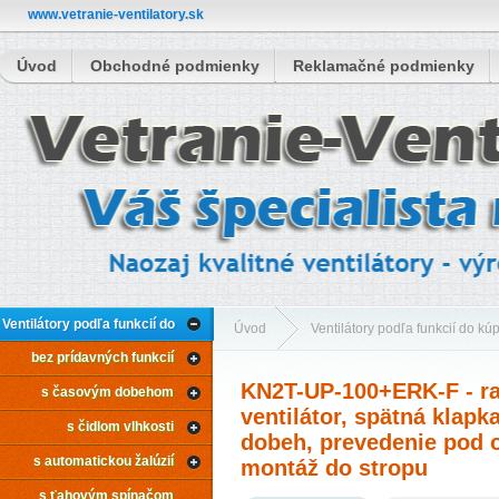
www.vetranie-ventilatory.sk
Úvod
Obchodné podmienky
Reklamačné podmienky
Ventilátory podľa funkcií do
Úvod
Ventilátory podľa funkcií do kú
bez prídavných funkcií
kúpeľne
s časovým dobehom
KN2T-UP-100+ERK-F - ra
s časovým dobehom
ventilátor, spätná klapka
KN2T-UP-100+ERK-F - radiálny ventilátor, 
s čidlom vlhkosti
dobeh, prevedenie pod 
s automatickou žalúzií
pod omietku, montáž do stropu
montáž do stropu
s ťahovým spínačom