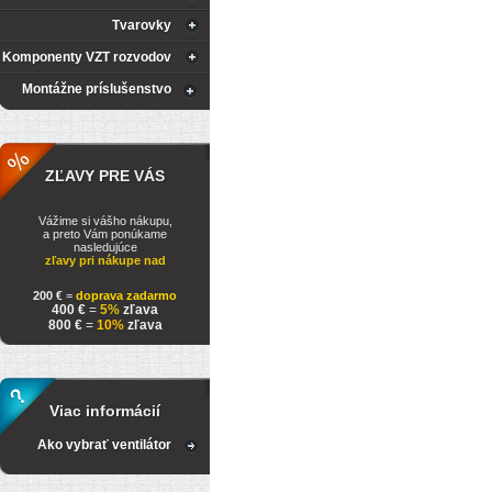
Tvarovky
Komponenty VZT rozvodov
Montážne príslušenstvo
ZĽAVY PRE VÁS
Vážime si vášho nákupu,
a preto Vám ponúkame
nasledujúce
zľavy pri nákupe nad
200 €
=
doprava zadarmo
400 €
=
5%
zľava
800 €
=
10%
zľava
Viac informácií
Ako vybrať ventilátor