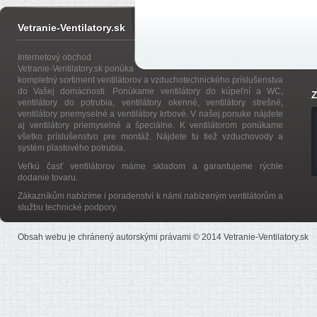
Vetranie-Ventilatory.sk
Internetový obchod
Vetranie-Ventilatory.sk ponúka
kompletný sortiment ventilátorov a vzduchotechnického príslušenstva
do Vašej domácnosti. Ponúkame ventilátory do kúpeľní a WC,
Z
ventilátory do potrubia, ventilátory okenné, ventilátory strešné,
ventilátory priemyselné a ventilátory krbové. V našej ponuke nájdete
aj ventilátory priemyselné a špeciálne. K ventilátorom ponúkame
všetko príslušenstvo pre montáž. Nájdete tu tiež vzduchovody a
systém plastového potrubia.
Veľkú časť ventilátorov máme skladom a garantujeme rýchle
dodanie tovaru.
Zákazníkům nabízíme i poradenství k námi nabízeným ventilátorům a
službu technické podpory.
Obsah webu je chránený autorskými právami © 2014 Vetranie-Ventilatory.sk