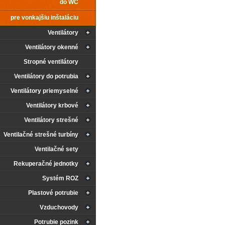
do WC
MOTOR
Asynchronní motor se stíněnou kotvou nakrá
pre vonkajšiu inštaláciu
uložen v kuličkových ložiskách s tukovou 
životnosti. Tepelná ochrana přímo v motoru
Ventilátory
40°C. Krytí IPX5.
Ventilátory okenné
SMĚR PRŮTOKU
Směr průtoku je od přední sací mřížky k z
Stropné ventilátory
ELEKTRICKÁ SVORKOVNICE
Ventilátory do potrubia
Připojovací svorkovnice je umístěna pod p
ventilátoru a lze ji zpřístupnit jednoducho
Ventilátory priemyselné
INSTALACE
Snadná a rychlá instalace ve svislé (i vod
Ventilátory krbové
ERK-F). Skříň ventilátoru je připravena jak
umístění pod omítku.
Ventilátory strešné
Ventilačné strešné turbíny
Ventilačné sety
REGULACE OTÁČEK
Regulace otáček se provádí elektronickým
Rekuperačné jednotky
transformátorovými reg. otáček změnou nap
Systém ROZ
Plastové potrubie
Vzduchovody
Potrubie pozink