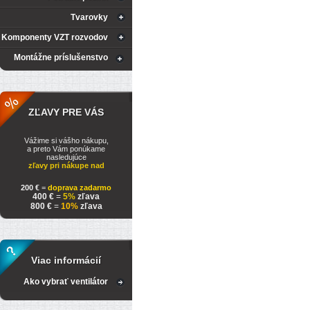
Tvarovky
Komponenty VZT rozvodov
Montážne príslušenstvo
ZĽAVY PRE VÁS
Vážime si vášho nákupu,
a preto Vám ponúkame
nasledujúce
zľavy pri nákupe nad
200 €
=
doprava zadarmo
400 €
=
5%
zľava
800 €
=
10%
zľava
Viac informácií
Ako vybrať ventilátor