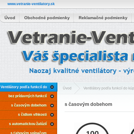
www.vetranie-ventilatory.sk
Úvod
Obchodné podmienky
Reklamačné podmienky
Ventilátory podľa funkcií do
Úvod
Ventilátory podľa funkcií do kú
bez prídavných funkcií
kúpeľne
s časovým dobehom
s časovým dobehom
s časovým dobehom
s čidlom vlhkosti
s automatickou žalúzií
s ťahovým spínačom