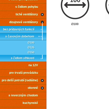
s čidlom pohybu
tiché ventilátory
dizajnové ventilátory
∅100
bez prídavných funkcií
s časovým dobehom
∅100
∅125
∅150
s čidlom vlhkosti
na 12V
pre trvalú prevádzku
pro delší potrubí (radiálne)
okenné
s reverzným chodom
kuchynské