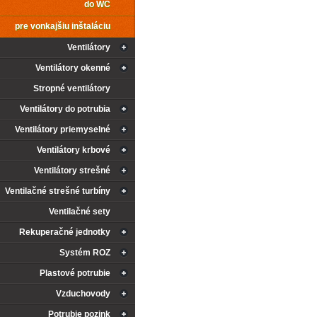
do WC
pre vonkajšiu inštaláciu
Ventilátory
Ventilátory okenné
Stropné ventilátory
Ventilátory do potrubia
Ventilátory priemyselné
Ventilátory krbové
Ventilátory strešné
Ventilačné strešné turbíny
Ventilačné sety
Rekuperačné jednotky
Systém ROZ
Plastové potrubie
Vzduchovody
Potrubie pozink