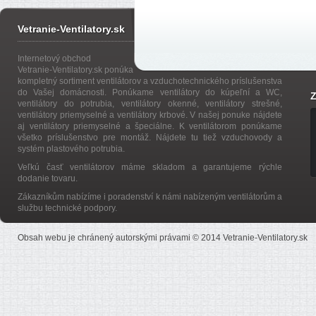
Vetranie-Ventilatory.sk
Internetový obchod
Vetranie-Ventilatory.sk ponúka
kompletný sortiment ventilátorov a vzduchotechnického príslušenstva
do Vašej domácnosti. Ponúkame ventilátory do kúpeľní a WC,
Z
ventilátory do potrubia, ventilátory okenné, ventilátory strešné,
ventilátory priemyselné a ventilátory krbové. V našej ponuke nájdete
aj ventilátory priemyselné a špeciálne. K ventilátorom ponúkame
všetko príslušenstvo pre montáž. Nájdete tu tiež vzduchovody a
systém plastového potrubia.
Veľkú časť ventilátorov máme skladom a garantujeme rýchle
dodanie tovaru.
Zákazníkům nabízíme i poradenství k námi nabízeným ventilátorům a
službu technické podpory.
Obsah webu je chránený autorskými právami © 2014 Vetranie-Ventilatory.sk